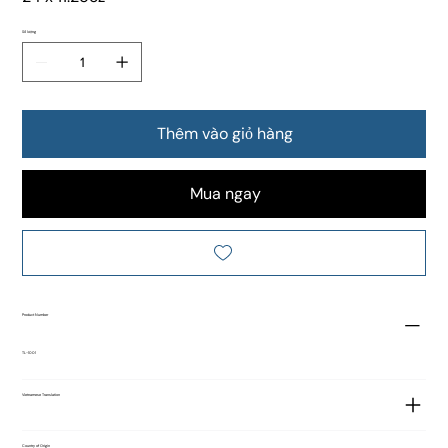
Số lượng
Thêm vào giỏ hàng
Mua ngay
Product Number
TL-1001
Vietnamese Translation
Country of Origin