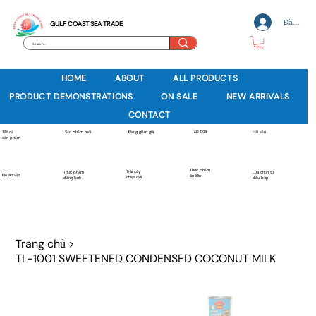
Đăng nh
GULF COAST SEA TRADE
HOME
ABOUT
ALL PRODUCTS
PRODUCT DEMONSTRATIONS
ON SALE
NEW ARRIVALS
CONTACT
Tạp hóa
Sản phẩm mới
Tất cả
Đang giảm giá
Hải sản
sản phẩm
Thực phẩm
Trái cây
Thực phẩm
Lựa chọn từ
Đồ ăn vặt
ăn liền
nhiệt đới
đông lạnh
đầu bếp
Trang chủ
>
TL-1001 SWEETENED CONDENSED COCONUT MILK