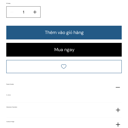
Số lượng
Thêm vào giỏ hàng
Mua ngay
Product Number
TL-1005
Vietnamese Translation
Country of Origin