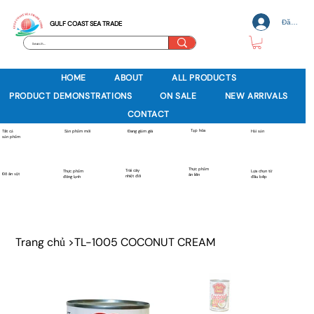
Đăng nh
GULF COAST SEA TRADE
HOME
ABOUT
ALL PRODUCTS
PRODUCT DEMONSTRATIONS
ON SALE
NEW ARRIVALS
CONTACT
Tạp hóa
Sản phẩm mới
Tất cả
Đang giảm giá
Hải sản
sản phẩm
Thực phẩm
Trái cây
Thực phẩm
Lựa chọn từ
Đồ ăn vặt
ăn liền
nhiệt đới
đông lạnh
đầu bếp
Trang chủ
>
TL-1005 COCONUT CREAM