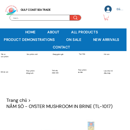
Đăng nh
GULF COAST SEA TRADE
HOME
ABOUT
ALL PRODUCTS
PRODUCT DEMONSTRATIONS
ON SALE
NEW ARRIVALS
CONTACT
Tạp hóa
Sản phẩm mới
Tất cả
Đang giảm giá
Hải sản
sản phẩm
Thực phẩm
Trái cây
Thực phẩm
Lựa chọn từ
Đồ ăn vặt
ăn liền
nhiệt đới
đông lạnh
đầu bếp
Trang chủ
>
NẤM SÒ - OYSTER MUSHROOM IN BRINE (TL-1017)