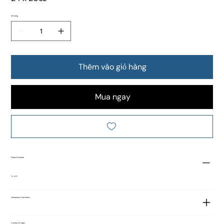
Số lượng
Thêm vào giỏ hàng
Mua ngay
Product Number
TL-1017
Vietnamese Translation
Country of Origin