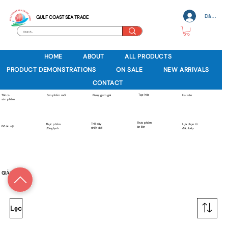
Đăng nh
GULF COAST SEA TRADE
HOME
ABOUT
ALL PRODUCTS
PRODUCT DEMONSTRATIONS
ON SALE
NEW ARRIVALS
CONTACT
Tạp hóa
Sản phẩm mới
Tất cả
Đang giảm giá
Hải sản
sản phẩm
Thực phẩm
Trái cây
Thực phẩm
Lựa chọn từ
Đồ ăn vặt
ăn liền
nhiệt đới
đông lạnh
đầu bếp
GIẢM GIÁ
Lọc