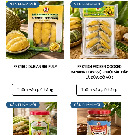
SẢN PHẨM MỚI
SẢN PHẨM MỚI
FF 01162 DURIAN RI6 PULP
FF 01434 FROZEN COOKED
BANANA LEAVES ( CHUỐI SÁP HẤP
LÁ DỨA CÓ VỎ )
Thêm vào giỏ hàng
Thêm vào giỏ hàng
SẢN PHẨM MỚI
SẢN PHẨM MỚI