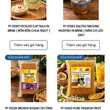
FF 01387 PICKLED CATTAILS IN
FF 01392 SALTED GROUND
BRINE ( BỒN BỒN CHUA NGỌT )
MUDFISH IN BRINE ( MẮM CÁ LÓC
XAY)
Thêm vào giỏ hàng
Thêm vào giỏ hàng
SẢN PHẨM MỚI
SẢN PHẨM MỚI
FF 01226 BROWN SUGAR ( ĐƯỜNG
FF 01423 PURE PASSION FRUIT