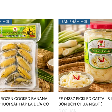
M MỚI
SẢN PHẨM MỚI
 FROZEN COOKED BANANA
Xem nhanh
FF 01387 PICKLED CATTAILS I
Xem nhanh
CHUỐI SÁP HẤP LÁ DỨA CÓ
BỒN BỒN CHUA NGỌT )
Giá
0,00 US$