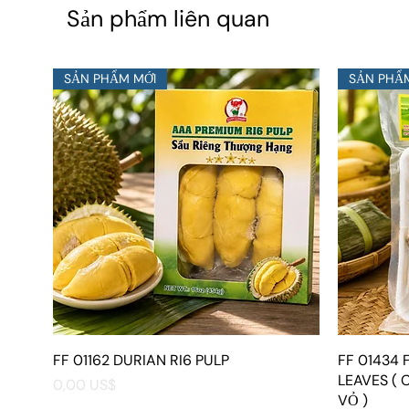
Sản phẩm liên quan
SẢN PHẨM MỚI
SẢN PHẨ
FF 01162 DURIAN RI6 PULP
Xem nhanh
FF 01434
LEAVES ( 
Giá
0,00 US$
VỎ )