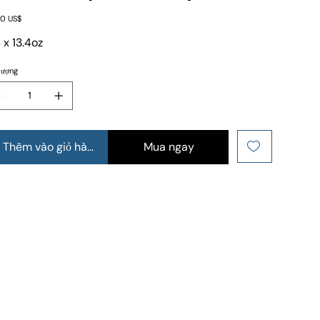
0 US$
 x 13.4oz
lượng
Thêm vào giỏ hàng
Mua ngay