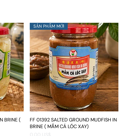
SẢN PHẨM MỚI
N BRINE (
FF 01392 SALTED GROUND MUDFISH IN
Xem nhanh
BRINE ( MẮM CÁ LÓC XAY)
Giá
0,00 US$