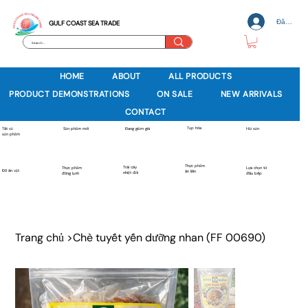
Đăng nh
GULF COAST SEA TRADE
HOME
ABOUT
ALL PRODUCTS
PRODUCT DEMONSTRATIONS
ON SALE
NEW ARRIVALS
CONTACT
Tạp hóa
Sản phẩm mới
Tất cả
Đang giảm giá
Hải sản
sản phẩm
Thực phẩm
Trái cây
Thực phẩm
Lựa chọn từ
Đồ ăn vặt
ăn liền
nhiệt đới
đông lạnh
đầu bếp
Trang chủ
>
Chè tuyết yến dưỡng nhan (FF 00690)