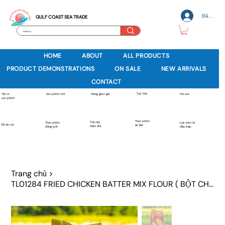
Đăng nh
GULF COAST SEA TRADE
HOME
ABOUT
ALL PRODUCTS
PRODUCT DEMONSTRATIONS
ON SALE
NEW ARRIVALS
CONTACT
Tạp hóa
Sản phẩm mới
Tất cả
Đang giảm giá
Hải sản
sản phẩm
Thực phẩm
Trái cây
Thực phẩm
Lựa chọn từ
Đồ ăn vặt
ăn liền
nhiệt đới
đông lạnh
đầu bếp
Trang chủ
>
TL01284 FRIED CHICKEN BATTER MIX FLOUR ( BỘT CHIÊN GÀ)