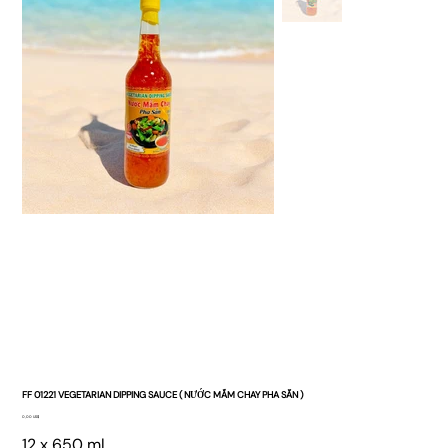
FF 01221 VEGETARIAN DIPPING SAUCE ( NƯỚC MẮM CHAY PHA SẴN )
Giá
0,00 US$
12 x 650 ml