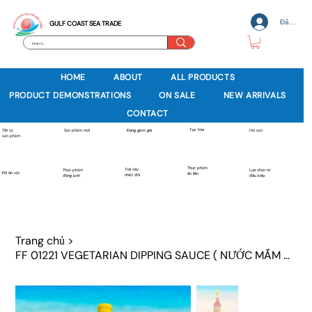
Đăng nh
GULF COAST SEA TRADE
HOME
ABOUT
ALL PRODUCTS
PRODUCT DEMONSTRATIONS
ON SALE
NEW ARRIVALS
CONTACT
Tạp hóa
Sản phẩm mới
Tất cả
Đang giảm giá
Hải sản
sản phẩm
Thực phẩm
Trái cây
Thực phẩm
Lựa chọn từ
Đồ ăn vặt
ăn liền
nhiệt đới
đông lạnh
đầu bếp
Trang chủ
>
FF 01221 VEGETARIAN DIPPING SAUCE ( NƯỚC MẮM CHAY PHA SẴN )