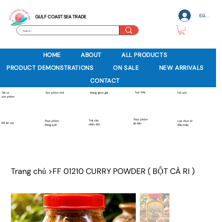
Đăng nh
GULF COAST SEA TRADE
HOME
ABOUT
ALL PRODUCTS
PRODUCT DEMONSTRATIONS
ON SALE
NEW ARRIVALS
CONTACT
Tạp hóa
Sản phẩm mới
Tất cả
Đang giảm giá
Hải sản
sản phẩm
Thực phẩm
Trái cây
Thực phẩm
Lựa chọn từ
Đồ ăn vặt
ăn liền
nhiệt đới
đông lạnh
đầu bếp
Trang chủ
>
FF 01210 CURRY POWDER ( BỘT CÀ RI )