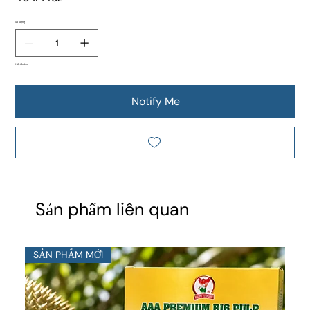
Số lượng
Hết tồn kho
Notify Me
Sản phẩm liên quan
SẢN PHẨM MỚI