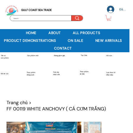
Đăng nh
GULF COAST SEA TRADE
HOME
ABOUT
ALL PRODUCTS
PRODUCT DEMONSTRATIONS
ON SALE
NEW ARRIVALS
CONTACT
Tạp hóa
Sản phẩm mới
Tất cả
Đang giảm giá
Hải sản
sản phẩm
Thực phẩm
Trái cây
Thực phẩm
Lựa chọn từ
Đồ ăn vặt
ăn liền
nhiệt đới
đông lạnh
đầu bếp
Trang chủ
>
FF 00119 WHITE ANCHOVY ( CÁ CƠM TRẮNG)