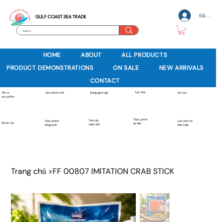
Đăng nh
GULF COAST SEA TRADE
HOME
ABOUT
ALL PRODUCTS
PRODUCT DEMONSTRATIONS
ON SALE
NEW ARRIVALS
CONTACT
Tạp hóa
Sản phẩm mới
Tất cả
Đang giảm giá
Hải sản
sản phẩm
Thực phẩm
Trái cây
Thực phẩm
Lựa chọn từ
Đồ ăn vặt
ăn liền
nhiệt đới
đông lạnh
đầu bếp
Trang chủ
>
FF 00807 IMITATION CRAB STICK