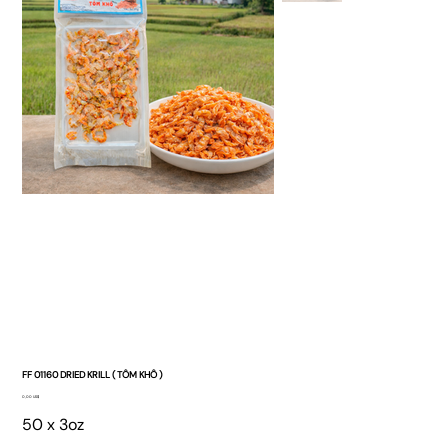
FF 01160 DRIED KRILL ( TÔM KHÔ )
Giá
0,00 US$
50 x 3oz