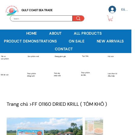
Đăng nh
GULF COAST SEA TRADE
HOME
ABOUT
ALL PRODUCTS
PRODUCT DEMONSTRATIONS
ON SALE
NEW ARRIVALS
CONTACT
Tạp hóa
Sản phẩm mới
Tất cả
Đang giảm giá
Hải sản
sản phẩm
Thực phẩm
Trái cây
Thực phẩm
Lựa chọn từ
Đồ ăn vặt
ăn liền
nhiệt đới
đông lạnh
đầu bếp
Trang chủ
>
FF 01160 DRIED KRILL ( TÔM KHÔ )