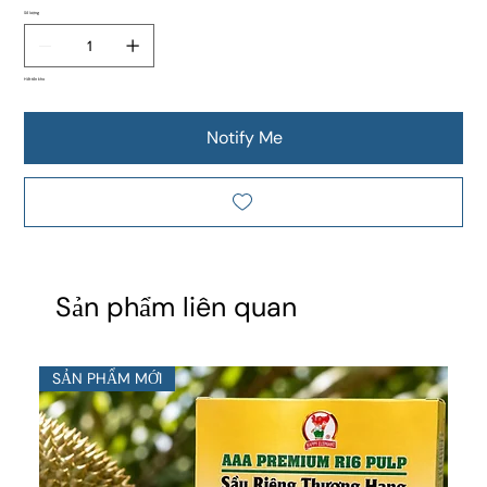
Số lượng
Hết tồn kho
Notify Me
Sản phẩm liên quan
SẢN PHẨM MỚI