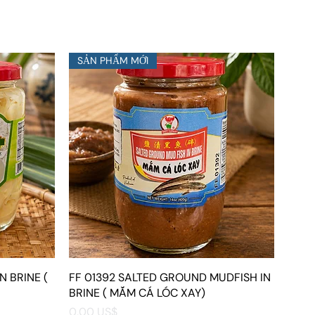
SẢN PHẨM MỚI
N BRINE (
FF 01392 SALTED GROUND MUDFISH IN
Xem nhanh
BRINE ( MẮM CÁ LÓC XAY)
Giá
0,00 US$