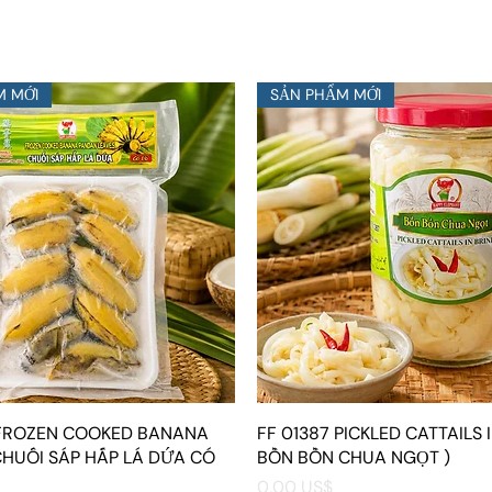
M MỚI
SẢN PHẨM MỚI
 FROZEN COOKED BANANA
Xem nhanh
FF 01387 PICKLED CATTAILS I
Xem nhanh
CHUỐI SÁP HẤP LÁ DỨA CÓ
BỒN BỒN CHUA NGỌT )
Giá
0,00 US$