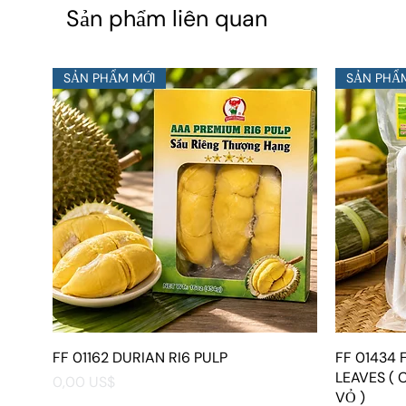
Sản phẩm liên quan
SẢN PHẨM MỚI
SẢN PHẨ
FF 01162 DURIAN RI6 PULP
Xem nhanh
FF 01434
LEAVES ( 
Giá
0,00 US$
VỎ )