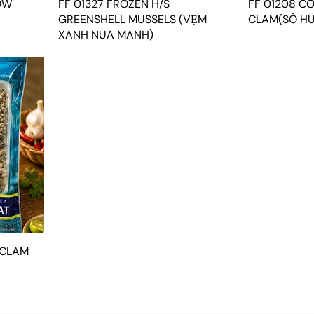
OW
FF 01327 FROZEN H/S
FF 01208 C
GREENSHELL MUSSELS (VẸM
CLAM(SÒ HU
XANH NUA MANH)
 CLAM