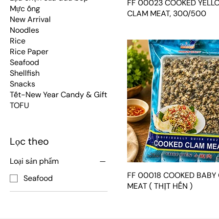
FF 00023 COOKED YELL
Mực ống
CLAM MEAT, 300/500
New Arrival
Noodles
Rice
Rice Paper
Seafood
Shellfish
Snacks
Tết-New Year Candy & Gift
TOFU
Lọc theo
Loại sản phẩm
FF 00018 COOKED BABY
Seafood
MEAT ( THỊT HẾN )