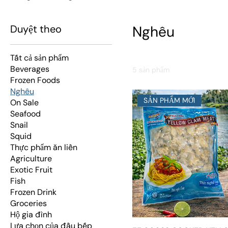
Duyệt theo
Nghêu
Tất cả sản phẩm
Beverages
5 sản phẩm
Frozen Foods
Nghêu
SẢN PHẨM MỚI
On Sale
Seafood
Snail
Squid
Thực phẩm ăn liền
Agriculture
Exotic Fruit
Fish
Frozen Drink
Groceries
Hộ gia đình
Lựa chọn của đầu bếp