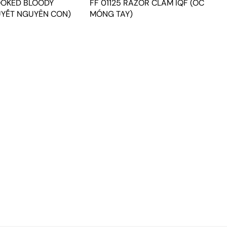
OOKED BLOODY
FF 01125 RAZOR CLAM IQF (ỐC
YẾT NGUYÊN CON)
MÓNG TAY)