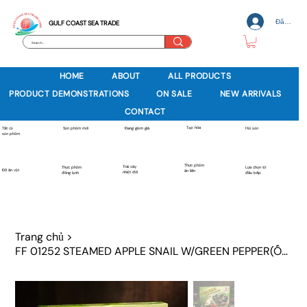
Đăng nh
GULF COAST SEA TRADE
HOME
ABOUT
ALL PRODUCTS
PRODUCT DEMONSTRATIONS
ON SALE
NEW ARRIVALS
CONTACT
Tạp hóa
Sản phẩm mới
Tất cả
Đang giảm giá
Hải sản
sản phẩm
Thực phẩm
Trái cây
Thực phẩm
Lựa chọn từ
Đồ ăn vặt
ăn liền
nhiệt đới
đông lạnh
đầu bếp
Trang chủ
>
FF 01252 STEAMED APPLE SNAIL W/GREEN PEPPER(ỐC BƯƠU HẤP TIÊU XANH)