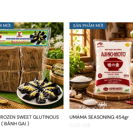
M MỚI
SẢN PHẨM MỚI
 FROZEN SWEET GLUTINOUS
Xem nhanh
UMAMA SEASONING 454gr
Xem nhanh
 ( BÁNH GAI )
Giá
0,00 US$