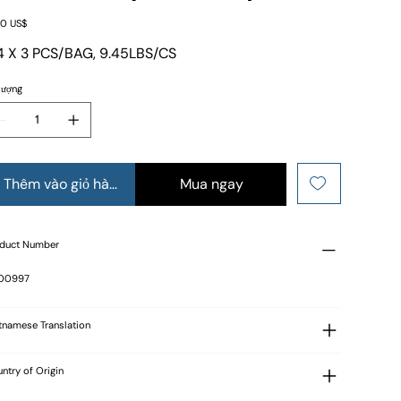
0 US$
 X 3 PCS/BAG, 9.45LBS/CS
lượng
Thêm vào giỏ hàng
Mua ngay
duct Number
 00997
tnamese Translation
ntry of Origin