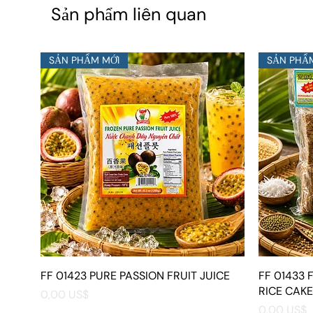
Sản phẩm liên quan
SẢN PHẨM MỚI
SẢN PHẨ
FF 01423 PURE PASSION FRUIT JUICE
Xem nhanh
FF 01433
RICE CAKE
Giá
0,00 US$
Giá
0,00 US$