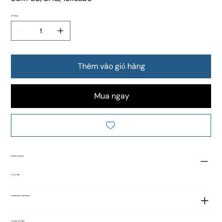
Số lượng
Thêm vào giỏ hàng
Mua ngay
Product Number
FF 00788
Vietnamese Translation
Country of Origin