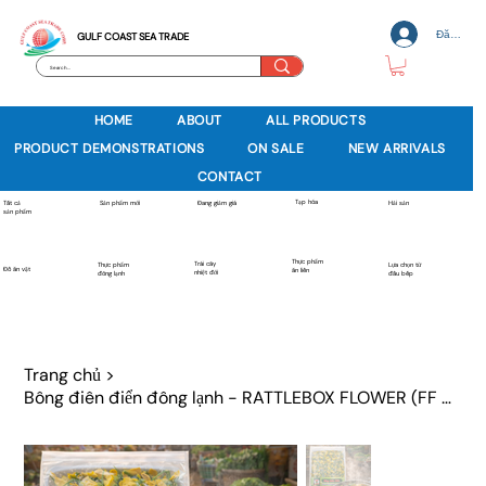
Đăng nh
GULF COAST SEA TRADE
HOME
ABOUT
ALL PRODUCTS
PRODUCT DEMONSTRATIONS
ON SALE
NEW ARRIVALS
CONTACT
Tạp hóa
Sản phẩm mới
Tất cả
Đang giảm giá
Hải sản
sản phẩm
Thực phẩm
Trái cây
Thực phẩm
Lựa chọn từ
Đồ ăn vặt
ăn liền
nhiệt đới
đông lạnh
đầu bếp
Trang chủ
>
Bông điên điển đông lạnh - RATTLEBOX FLOWER (FF 00788)