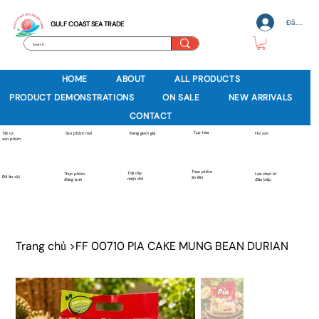
Đăng nh
GULF COAST SEA TRADE
HOME
ABOUT
ALL PRODUCTS
PRODUCT DEMONSTRATIONS
ON SALE
NEW ARRIVALS
CONTACT
Tạp hóa
Sản phẩm mới
Tất cả
Đang giảm giá
Hải sản
sản phẩm
Thực phẩm
Trái cây
Thực phẩm
Lựa chọn từ
Đồ ăn vặt
ăn liền
nhiệt đới
đông lạnh
đầu bếp
Trang chủ
>
FF 00710 PIA CAKE MUNG BEAN DURIAN