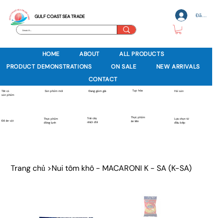
Đăng nh
GULF COAST SEA TRADE
HOME
ABOUT
ALL PRODUCTS
PRODUCT DEMONSTRATIONS
ON SALE
NEW ARRIVALS
CONTACT
Tạp hóa
Sản phẩm mới
Tất cả
Đang giảm giá
Hải sản
sản phẩm
Thực phẩm
Trái cây
Thực phẩm
Lựa chọn từ
Đồ ăn vặt
ăn liền
nhiệt đới
đông lạnh
đầu bếp
Trang chủ
>
Nui tôm khô - MACARONI K - SA (K-SA)