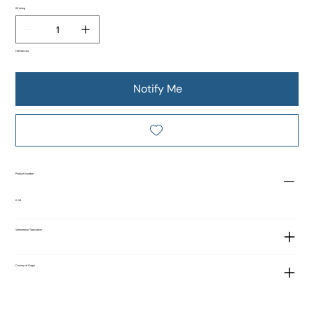
Số lượng
Hết tồn kho
Notify Me
Product Number
K-SA
Vietnamese Translation
Country of Origin