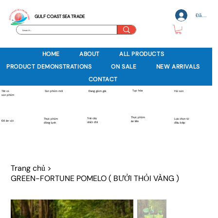
Đăng nh
GULF COAST SEA TRADE
HOME
ABOUT
ALL PRODUCTS
PRODUCT DEMONSTRATIONS
ON SALE
NEW ARRIVALS
CONTACT
Tạp hóa
Sản phẩm mới
Tất cả
Đang giảm giá
Hải sản
sản phẩm
Thực phẩm
Trái cây
Thực phẩm
Lựa chọn từ
Đồ ăn vặt
ăn liền
nhiệt đới
đông lạnh
đầu bếp
Trang chủ
>
GREEN-FORTUNE POMELO ( BƯỞI THỎI VÀNG )