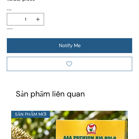
Số lượng
Hết tồn kho
Notify Me
Sản phẩm liên quan
SẢN PHẨM MỚI