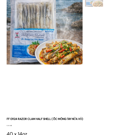
FF 01124 RAZOR CLAM HALF SHELL ( ỐC MÓNG TAY NỬA VỎ)
Giá
0,00 US$
40 x 14oz