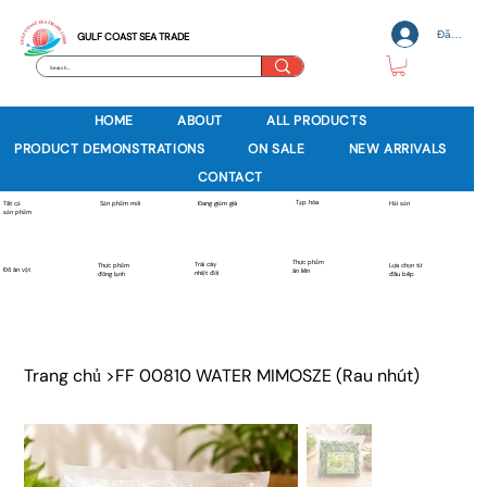
Đăng nh
GULF COAST SEA TRADE
HOME
ABOUT
ALL PRODUCTS
PRODUCT DEMONSTRATIONS
ON SALE
NEW ARRIVALS
CONTACT
Tạp hóa
Sản phẩm mới
Tất cả
Đang giảm giá
Hải sản
sản phẩm
Thực phẩm
Trái cây
Thực phẩm
Lựa chọn từ
Đồ ăn vặt
ăn liền
nhiệt đới
đông lạnh
đầu bếp
Trang chủ
>
FF 00810 WATER MIMOSZE (Rau nhút)