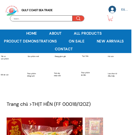
Đăng nh
GULF COAST SEA TRADE
HOME
ABOUT
ALL PRODUCTS
PRODUCT DEMONSTRATIONS
ON SALE
NEW ARRIVALS
CONTACT
Tạp hóa
Sản phẩm mới
Tất cả
Đang giảm giá
Hải sản
sản phẩm
Thực phẩm
Trái cây
Thực phẩm
Lựa chọn từ
Đồ ăn vặt
ăn liền
nhiệt đới
đông lạnh
đầu bếp
Trang chủ
>
THỊT HẾN (FF 00018/12OZ)