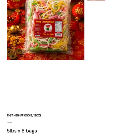
THỊT HẾN (FF 00018/12OZ)
Giá
0,00 US$
5lbs x 8 bags