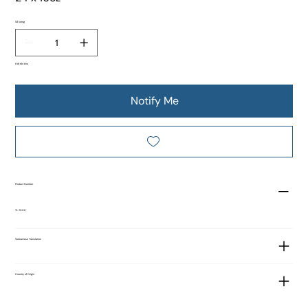
Số lượng
Hết tồn kho
Notify Me
Product Number
TL-1006
Vietnamese Translation
Country of Origin