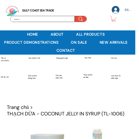
Đăng nh
GULF COAST SEA TRADE
HOME
ABOUT
ALL PRODUCTS
PRODUCT DEMONSTRATIONS
ON SALE
NEW ARRIVALS
CONTACT
Tạp hóa
Sản phẩm mới
Tất cả
Đang giảm giá
Hải sản
sản phẩm
Thực phẩm
Trái cây
Thực phẩm
Lựa chọn từ
Đồ ăn vặt
ăn liền
nhiệt đới
đông lạnh
đầu bếp
Trang chủ
>
THẠCH DỪA - COCONUT JELLY IN SYRUP (TL-1006)