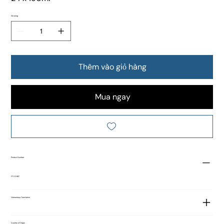
Số lượng
Thêm vào giỏ hàng
Mua ngay
Product Number
FF 00987
Vietnamese Translation
Country of Origin