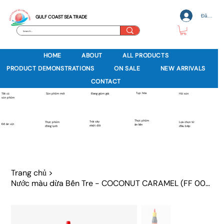
Đăng nh
GULF COAST SEA TRADE
HOME
ABOUT
ALL PRODUCTS
PRODUCT DEMONSTRATIONS
ON SALE
NEW ARRIVALS
CONTACT
Tạp hóa
Sản phẩm mới
Tất cả
Đang giảm giá
Hải sản
sản phẩm
Thực phẩm
Trái cây
Thực phẩm
Lựa chọn từ
Đồ ăn vặt
ăn liền
nhiệt đới
đông lạnh
đầu bếp
Trang chủ
>
Nước màu dừa Bến Tre - COCONUT CARAMEL (FF 00987)