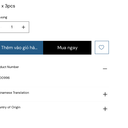
 x 3pcs
lượng
Thêm vào giỏ hàng
Mua ngay
duct Number
 00996
tnamese Translation
ntry of Origin