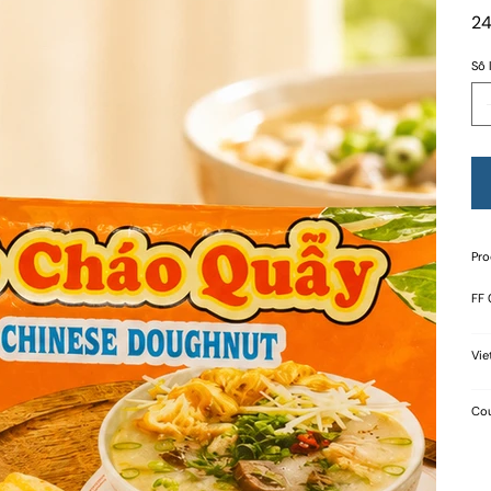
24
Số 
Pro
FF
Vie
Cou