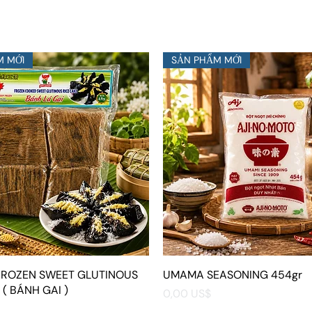
M MỚI
SẢN PHẨM MỚI
 FROZEN SWEET GLUTINOUS
Xem nhanh
UMAMA SEASONING 454gr
Xem nhanh
 ( BÁNH GAI )
Giá
0,00 US$