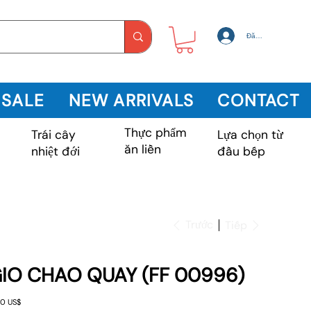
Đăng nhập
 SALE
NEW ARRIVALS
CONTACT
Thực phẩm
Trái cây
m
Lựa chọn từ
ăn liền
nhiệt đới
đầu bếp
Trước
Tiếp
IO CHAO QUAY (FF 00996)
0 US$