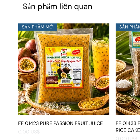
Sản phẩm liên quan
SẢN PHẨM MỚI
SẢN PHẨ
FF 01423 PURE PASSION FRUIT JUICE
Xem nhanh
FF 01433
RICE CAKE
Giá
0,00 US$
Giá
0,00 US$