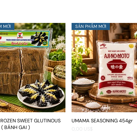
M MỚI
SẢN PHẨM MỚI
 FROZEN SWEET GLUTINOUS
Xem nhanh
UMAMA SEASONING 454gr
Xem nhanh
 ( BÁNH GAI )
Giá
0,00 US$