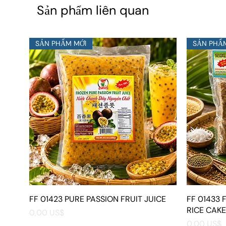
Sản phẩm liên quan
SẢN PHẨM MỚI
SẢN PHẨ
FF 01423 PURE PASSION FRUIT JUICE
Xem nhanh
FF 01433
RICE CAKE
Giá
0,00 US$
Giá
0,00 US$