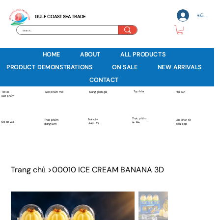
Đăng nh
GULF COAST SEA TRADE
HOME
ABOUT
ALL PRODUCTS
PRODUCT DEMONSTRATIONS
ON SALE
NEW ARRIVALS
CONTACT
Tạp hóa
Sản phẩm mới
Tất cả
Đang giảm giá
Hải sản
sản phẩm
Thực phẩm
Trái cây
Thực phẩm
Lựa chọn từ
Đồ ăn vặt
ăn liền
nhiệt đới
đông lạnh
đầu bếp
Trang chủ
>
00010 ICE CREAM BANANA 3D